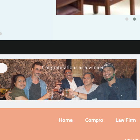
Congratulations as a winner
Home
Compro
Law Firm