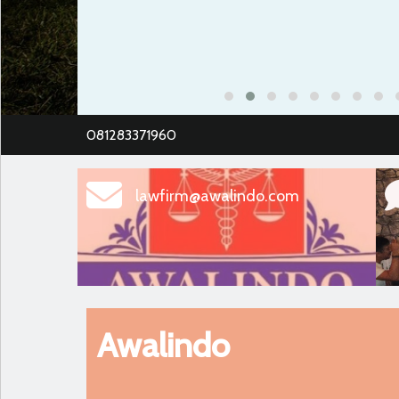
081283371960
lawfirm@awalindo.com
Awalindo