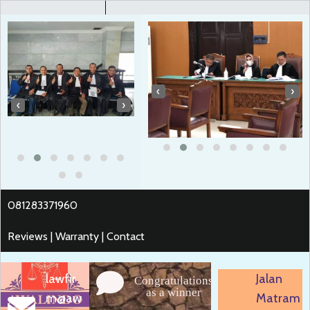
‹
›
‹
›
081283371960
Reviews | Warranty | Contact
lawfir
Jalan
Congratulations
as a winner
m@aw
Matram