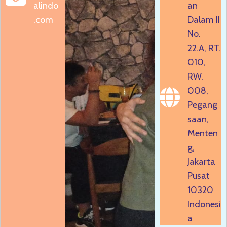
alindo
an
.com
Dalam II
No.
22.A, RT.
010,
RW.
008,
Pegang
saan,
Menten
g,
Jakarta
Pusat
10320
Indonesi
a