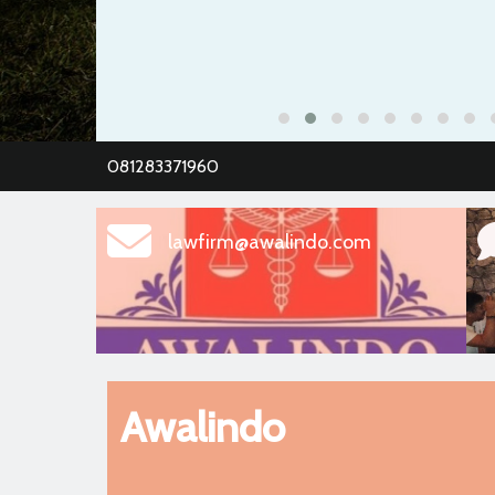
081283371960
lawfirm@awalindo.com
Awalindo