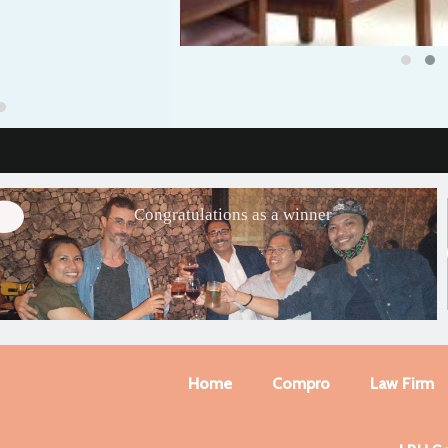
Congratulations as a winner
Home
Compro
Law Firm