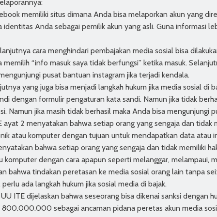
elaporannya:
ebook memiliki situs dimana Anda bisa melaporkan akun yang dire
 identitas Anda sebagai pemilik akun yang asli. Guna informasi le
lanjutnya cara menghindari pembajakan media sosial bisa dilaku
 memilih “info masuk saya tidak berfungsi” ketika masuk. Selanjut
engunjungi pusat bantuan instagram jika terjadi kendala.
jutnya yang juga bisa menjadi langkah hukum jika media sosial di 
i dengan formulir pengaturan kata sandi. Namun jika tidak berha
psi. Namun jika masih tidak berhasil maka Anda bisa mengunjungi p
 ayat 2 menyatakan bahwa setiap orang yang sengaja dan tidak 
ik atau komputer dengan tujuan untuk mendapatkan data atau in
enyatakan bahwa setiap orang yang sengaja dan tidak memiliki h
au komputer dengan cara apapun seperti melanggar, melampaui, 
n bahwa tindakan peretasan ke media sosial orang lain tanpa sei
 perlu ada langkah hukum jika sosial media di bajak.
UU ITE dijelaskan bahwa seseorang bisa dikenai sanksi dengan h
 800.000.000 sebagai ancaman pidana peretas akun media sosial.