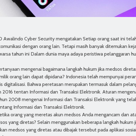
O Awalindo Cyber Security mengatakan Setiap orang saat ini te
komunikasi dengan orang lain. Tetapi masih banyak ditemukan k
rsa tahun ini Dalam dunia maya adaya peristiwa pelanggaran h
rtanyaan mengenai bagaimana langkah hukum jika medsos diretas a
lik orang lain dapat dipidana? Indonesia telah mempunyai peran
asis digitalisasi. Bahwa peretasan merupakan termasuk dalam pela
016 tentan Informasi dan Transaksi Elektronik. Aturan mengena
hun 2008 mengenai Informasi dan Transaksi Elektronik yang tel
ang Informasi dan Transaksi Elektronik.
 ketika orang yang meretas akun medsos Anda mengancam dan at
os yang diretas? Selain menggunakan beberapa langkah hukum ji
kan medsos yang diretas atau dibajak tersebut pada aplikasi sosial