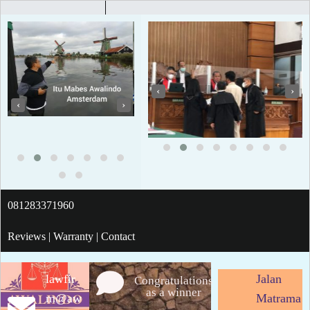
‹
›
‹
›
081283371960
Reviews | Warranty | Contact
lawfir
Jalan
Congratulations
as a winner
m@aw
Matrama