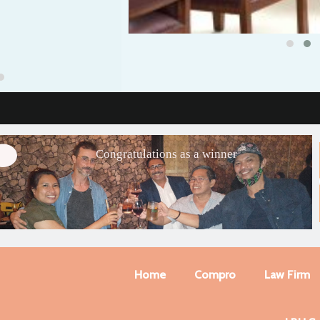
Congratulations as a winner
Home
Compro
Law Firm