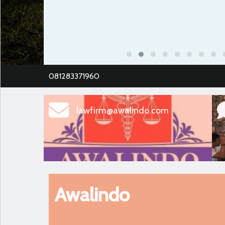
081283371960
lawfirm@awalindo.com
Awalindo