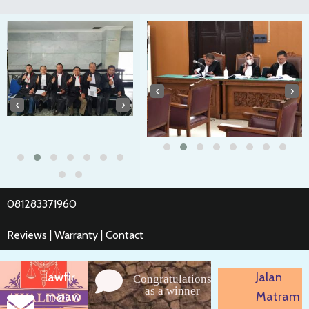
‹
›
‹
›
081283371960
Reviews | Warranty | Contact
lawfir
Jalan
Congratulations
as a winner
m@aw
Matram