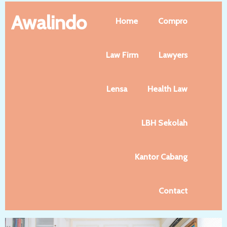
Awalindo
Home
Compro
Law Firm
Lawyers
Lensa
Health Law
LBH Sekolah
Kantor Cabang
Contact