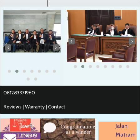
‹
›
‹
›
081283371960
Reviews | Warranty | Contact
lawfir
Jalan
Congratulations
as a winner
m@aw
Matram