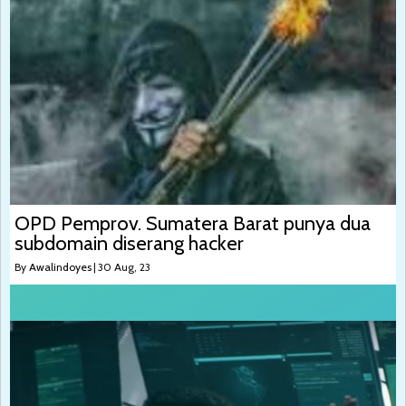
OPD Pemprov. Sumatera Barat punya dua
subdomain diserang hacker
By
Awalindoyes
|
30
Aug, 23