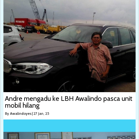
Andre mengadu ke LBH Awalindo pasca unit
mobil hilang
By
Awalindoyes
|
27
Jan, 25