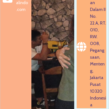
alindo
an
.com
Dalam II
No.
22.A, RT.
010,
RW.
008,
Pegang
saan,
Menten
g,
Jakarta
Pusat
10320
Indonesi
a