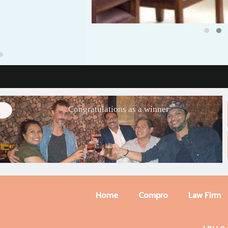
Congratulations as a winner
Home
Compro
Law Firm