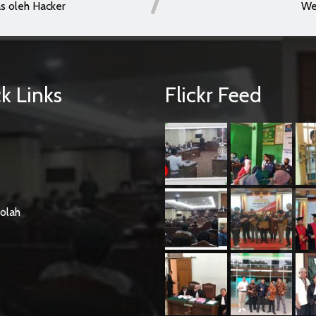
as oleh Hacker
We
k Links
Flickr Feed
olah