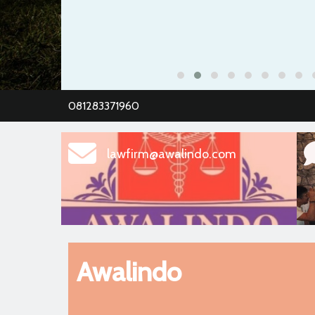
081283371960
lawfirm@awalindo.com
Awalindo