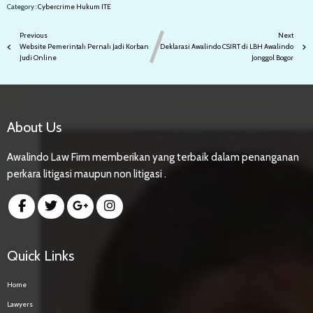
Category :
Cybercrime
Hukum
ITE
Previous
Next
Website Pemerintah Pernah Jadi Korban
Deklarasi Awalindo CSIRT di LBH Awalindo
Judi Online
Jonggol Bogor
About Us
Awalindo Law Firm memberikan yang terbaik dalam penanganan
perkara litigasi maupun non litigasi .
Quick Links
Home
Lawyers