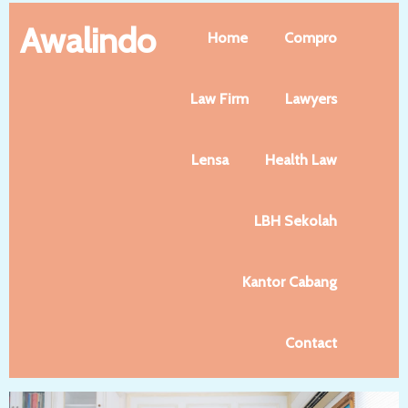
Awalindo
Home
Compro
Law Firm
Lawyers
Lensa
Health Law
LBH Sekolah
Kantor Cabang
Contact