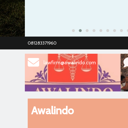
081283371960
lawfirm@awalindo.com
Awalindo