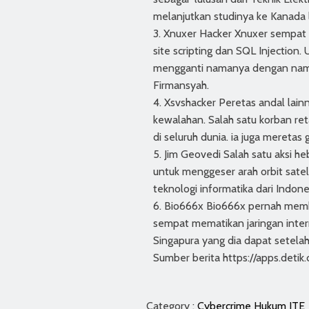
melanjutkan studinya ke Kanada l
3. Xnuxer Hacker Xnuxer sempat b
site scripting dan SQL Injection.
mengganti namanya dengan nama b
Firmansyah.
4. Xsvshacker Peretas andal lai
kewalahan. Salah satu korban re
di seluruh dunia. ia juga mereta
5. Jim Geovedi Salah satu aksi h
untuk menggeser arah orbit satel
teknologi informatika dari Indone
6. Bio666x Bio666x pernah membu
sempat mematikan jaringan interne
Singapura yang dia dapat setela
Sumber berita https://apps.detik.
Category :
Cybercrime
Hukum
ITE