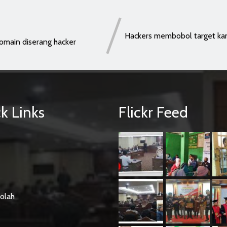
Hackers membobol target k
main diserang hacker
k Links
Flickr Feed
olah