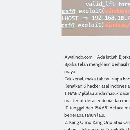
Awalindo.com - Ada istilah Bjork
Bjorka telah mengklaim berhasil 
maya.
Tak kenal, maka tak tau siapa ha
Kenalkan 6 hacker asal Indonesia
1. HMEI7 jikalau anda masuk dalam
master of defacer dunia dan men
IP tunggal dan 154.681 deface m
beberapa tahun lalu.
2. Kang Onno Kang Ono atau Onn
sebagai lulusan dari Teknik Elek