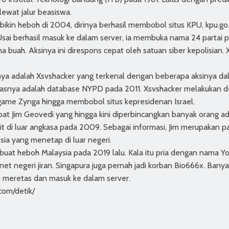
ewat jalur beasiswa.
ikin heboh di 2004, dirinya berhasil membobol situs KPU, kpu.go
 Usai berhasil masuk ke dalam server, ia membuka nama 24 partai p
uah. Aksinya ini direspons cepat oleh satuan siber kepolisian. X
nnya adalah Xsvshacker yang terkenal dengan beberapa aksinya da
tasnya adalah database NYPD pada 2011. Xsvshacker melakukan de
s game Zynga hingga membobol situs kepresidenan Israel.
ebat Jim Geovedi yang hingga kini diperbincangkan banyak orang a
it di luar angkasa pada 2009. Sebagai informasi, Jim merupakan p
sia yang menetap di luar negeri.
at heboh Malaysia pada 2019 lalu. Kala itu pria dengan nama Yo
t negeri jiran. Singapura juga pernah jadi korban Bio666x. Banyak
h meretas dan masuk ke dalam server.
com/detik/