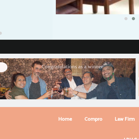
Congratulations as a winner
Home
Compro
Law Firm