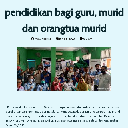
pendidikan bagi guru, murid
dan orangtua murid
Awalindoyes
June 5, 2023
8:13 am
LBH Sekolah - Kehadiran LBH Sekolah ditengah masyarakat untuk memberikan advokasi
pendidikan dan menjawab permasalahan yang ada pada guru, murid dan orantua murid
jikalau tersandung hukum atau terjerat hukum, demikian disampaikan oleh Dr. Aulia
Taswin, SH., MH, Direktur Eksekutif LBH Sekolah Awalindo disela-sela Diklat Paralegal di
Bogor 5/6/3023