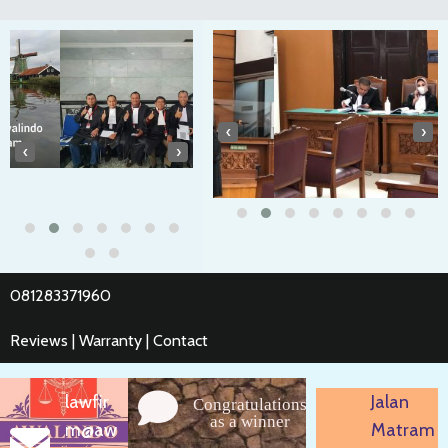
‹
›
‹
›
081283371960
Reviews | Warranty | Contact
lawfir
Jalan
Congratulations
as a winner
m@aw
Matram