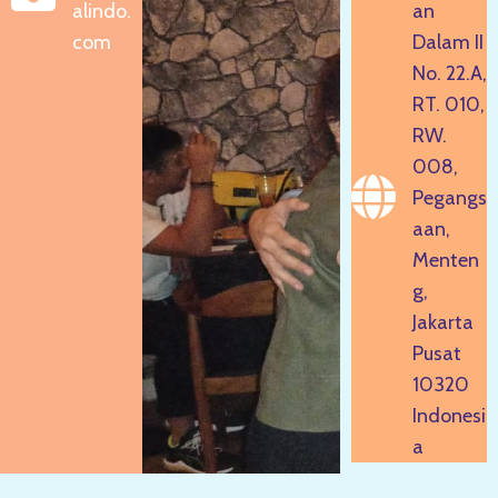
alindo.
an
com
Dalam II
No. 22.A,
RT. 010,
RW.
008,
Pegangs
aan,
Menten
g,
Jakarta
Pusat
10320
Indonesi
a