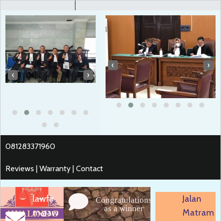
‹
›
‹
›
081283371960
Reviews | Warranty | Contact
lawfir
Jalan
Congratulations
as a winner
m@aw
Matram