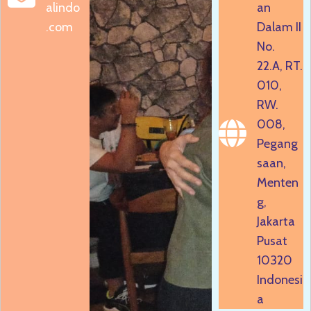
alindo
an
.com
Dalam II
No.
22.A, RT.
010,
RW.
008,
Pegang
saan,
Menten
g,
Jakarta
Pusat
10320
Indonesi
a