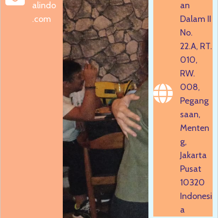
alindo
an
.com
Dalam II
No.
22.A, RT.
010,
RW.
008,
Pegang
saan,
Menten
g,
Jakarta
Pusat
10320
Indonesi
a