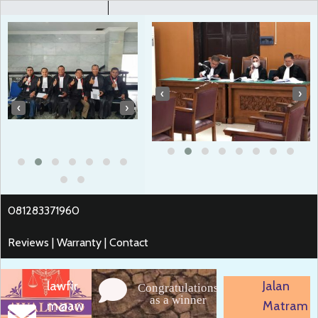
‹
›
‹
›
081283371960
Reviews | Warranty | Contact
lawfir
Jalan
Congratulations
as a winner
m@aw
Matram