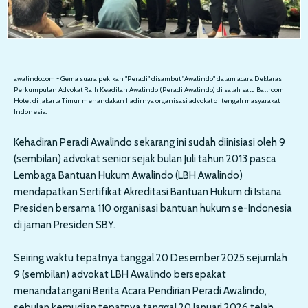
awalindo.com - Gema suara pekikan "Peradi" disambut "Awalindo" dalam acara Deklarasi
Perkumpulan Advokat Raih Keadilan Awalindo (Peradi Awalindo) di salah satu Ballroom
Hotel di Jakarta Timur menandakan hadirnya organisasi advokat di tengah masyarakat
Indonesia.
Kehadiran Peradi Awalindo sekarang ini sudah diinisiasi oleh 9
(sembilan) advokat senior sejak bulan Juli tahun 2013 pasca
Lembaga Bantuan Hukum Awalindo (LBH Awalindo)
mendapatkan Sertifikat Akreditasi Bantuan Hukum di Istana
Presiden bersama 110 organisasi bantuan hukum se-Indonesia
di jaman Presiden SBY.
Seiring waktu tepatnya tanggal 20 Desember 2025 sejumlah
9 (sembilan) advokat LBH Awalindo bersepakat
menandatangani Berita Acara Pendirian Peradi Awalindo,
sebulan kemudian tepatnya tanggal 20 Januari 2026 telah