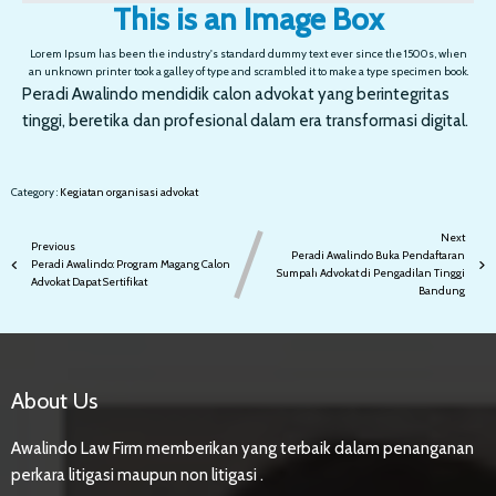
This is an Image Box
Lorem Ipsum has been the industry's standard dummy text ever since the 1500s, when
an unknown printer took a galley of type and scrambled it to make a type specimen book.
Peradi Awalindo mendidik calon advokat yang berintegritas
tinggi, beretika dan profesional dalam era transformasi digital.
Category :
Kegiatan
organisasi advokat
Next
Previous
Peradi Awalindo Buka Pendaftaran
Peradi Awalindo: Program Magang Calon
Sumpah Advokat di Pengadilan Tinggi
Advokat Dapat Sertifikat
Bandung
About Us
Awalindo Law Firm memberikan yang terbaik dalam penanganan
perkara litigasi maupun non litigasi .