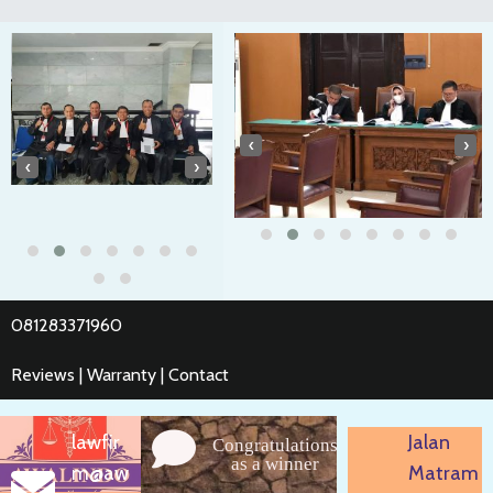
‹
›
‹
›
081283371960
Reviews | Warranty | Contact
lawfir
Jalan
Congratulations
as a winner
m@aw
Matram