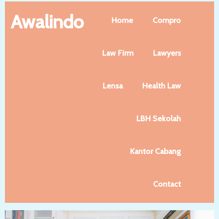
Awalindo
Home
Compro
Law Firm
Lawyers
Lensa
Health Law
LBH Sekolah
Kantor Cabang
Contact