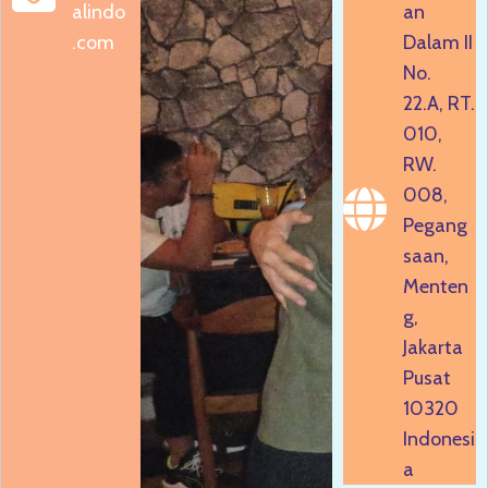
alindo
an
.com
Dalam II
No.
22.A, RT.
010,
RW.
008,
Pegang
saan,
Menten
g,
Jakarta
Pusat
10320
Indonesi
a