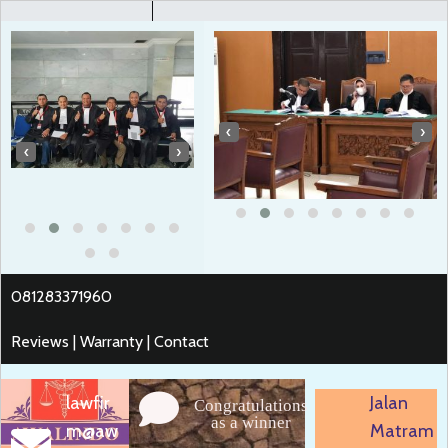
‹
›
‹
›
081283371960
Reviews | Warranty | Contact
lawfir
Jalan
Congratulations
as a winner
m@aw
Matram