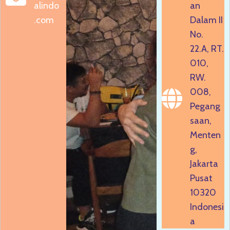
alindo
an
.com
Dalam II
No.
22.A, RT.
010,
RW.
008,
Pegang
saan,
Menten
g,
Jakarta
Pusat
10320
Indonesi
a