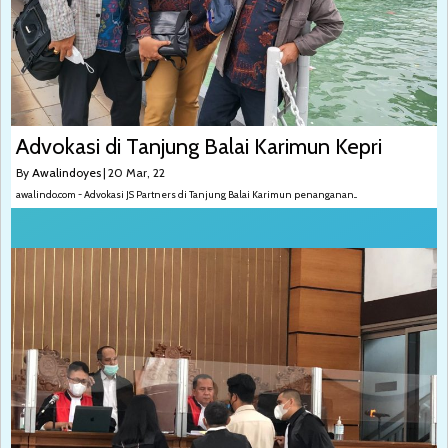
Advokasi di Tanjung Balai Karimun Kepri
By
Awalindoyes
|
20
Mar, 22
awalindo.com - Advokasi JS Partners di Tanjung Balai Karimun penanganan...