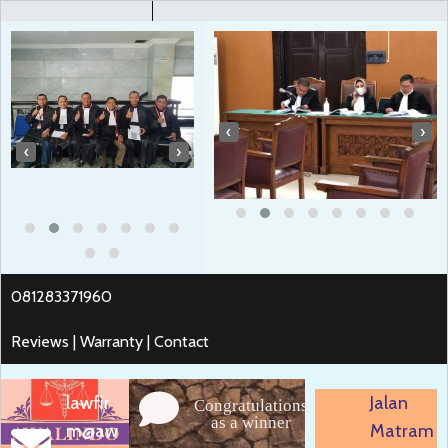
‹
›
‹
›
081283371960
Reviews | Warranty | Contact
lawfir
Jalan
Congratulations
as a winner
m@aw
Matram