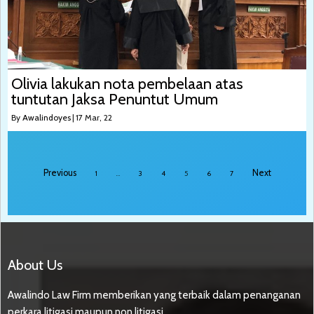
Olivia lakukan nota pembelaan atas
tuntutan Jaksa Penuntut Umum
By
Awalindoyes
|
17
Mar, 22
Previous
Next
1
…
3
4
5
6
7
About Us
Awalindo Law Firm memberikan yang terbaik dalam penanganan
perkara litigasi maupun non litigasi .