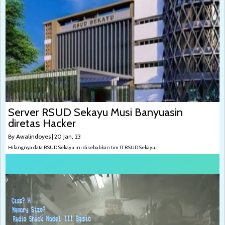
Server RSUD Sekayu Musi Banyuasin
diretas Hacker
By
Awalindoyes
|
20
Jan, 23
Hilangnya data RSUD Sekayu ini disebabkan tim IT RSUD Sekayu...